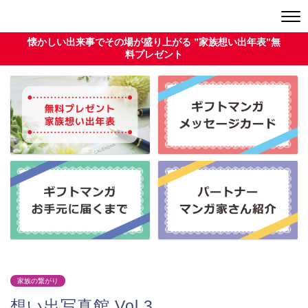
懐かしい出来事でその場が盛り上がる ”家族想い出年表”無
料プレゼント
家族の繋がり
想い出写真館 Vol.3